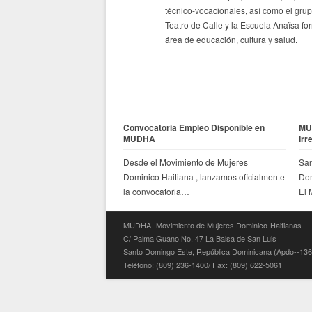
técnico-vocacionales, así como el gru
Teatro de Calle y la Escuela Anaïsa fo
área de educación, cultura y salud.
Convocatoria Empleo Disponible en
MU
MUDHA
Irr
Desde el Movimiento de Mujeres
San
Dominico Haitiana , lanzamos oficialmente
Dom
la convocatoria…
El
MUDHA- Movimiento de Mujeres Dominico-Haitianas
C/ Palma Guano No. 47 La Balsa de San Luis
Santo Domingo Este, República Dominicana (Apdo--136
Teléfono: (809) 236-1400/ Fax: (809) 622-5061