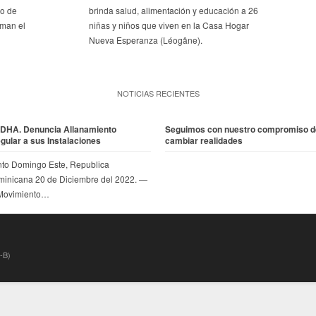
po de
brinda salud, alimentación y educación a 26
rman el
niñas y niños que viven en la Casa Hogar
Nueva Esperanza (Léogâne).
NOTICIAS RECIENTES
DHA. Denuncia Allanamiento
Seguimos con nuestro compromiso d
egular a sus Instalaciones
cambiar realidades
to Domingo Este, Republica
inicana 20 de Diciembre del 2022. —
 Movimiento…
-B)